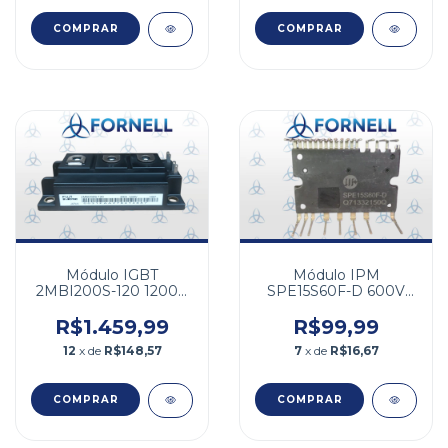
Módulo IGBT
Módulo IPM
2MBI200S-120 1200V
SPE15S60F-D 600V
200A
15A
R$1.459,99
R$99,99
12
x de
R$148,57
7
x de
R$16,67