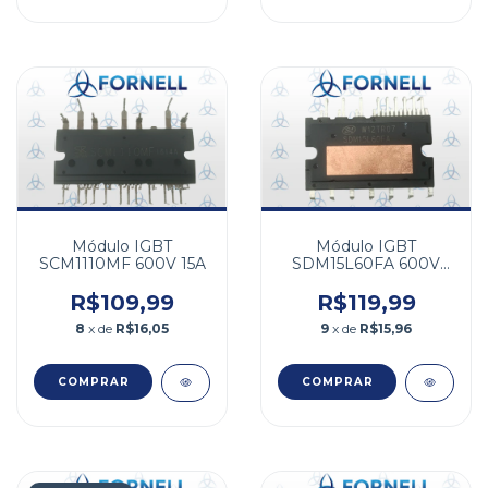
Módulo IGBT
Módulo IGBT
SCM1110MF 600V 15A
SDM15L60FA 600V
15A
R$109,99
R$119,99
8
x de
R$16,05
9
x de
R$15,96