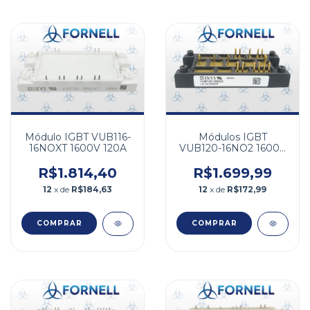
Módulo IGBT VUB116-
Módulos IGBT
16NOXT 1600V 120A
VUB120-16NO2 1600V
120A
R$1.814,40
R$1.699,99
12
x de
R$184,63
12
x de
R$172,99