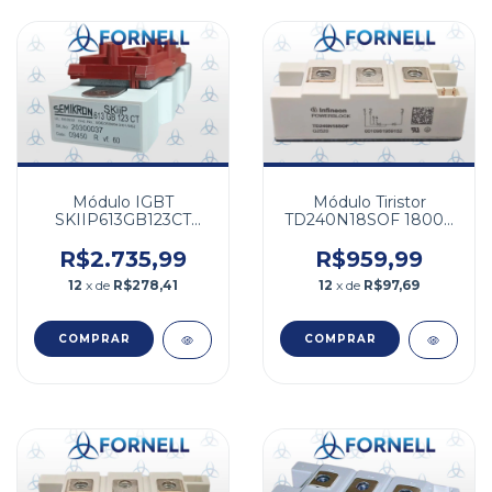
Módulo IGBT
Módulo Tiristor
SKIIP613GB123CT
TD240N18SOF 1800V
600V 123A
240A
R$2.735,99
R$959,99
12
x de
R$278,41
12
x de
R$97,69