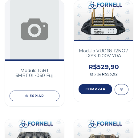
Modulo VUO68-12NO7
IXYS 1200V 70A
Ponte Retificadora
Trifasica
R$529,90
Modulo IGBT
12
x de
R$53,92
6MBI10L-060 Fuji
Electric 600V 10A
ESPIAR