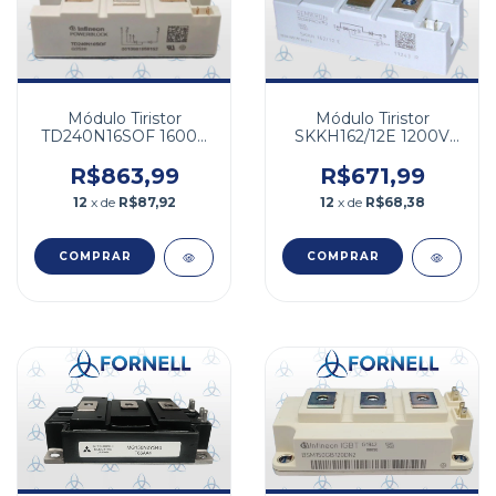
Módulo Tiristor
Módulo Tiristor
TD240N16SOF 1600V
SKKH162/12E 1200V
240A
162A
R$863,99
R$671,99
12
x de
R$87,92
12
x de
R$68,38