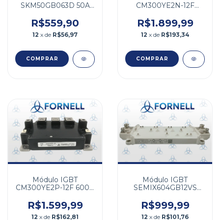
SKM50GB063D 50A
CM300YE2N-12F
600v
600V 300A
R$559,90
R$1.899,99
12
x de
R$56,97
12
x de
R$193,34
Módulo IGBT
Módulo IGBT
CM300YE2P-12F 600V
SEMIX604GB12VS
300A
1200V 800A
R$1.599,99
R$999,99
12
x de
R$162,81
12
x de
R$101,76