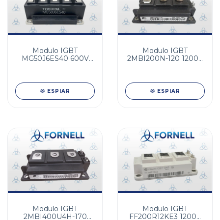
Modulo IGBT
Modulo IGBT
MG50J6ES40 600V
2MBI200N-120 1200V
50A Trifasico
200A Dual
ESPIAR
ESPIAR
Modulo IGBT
Modulo IGBT
2MBI400U4H-170
FF200R12KE3 1200V