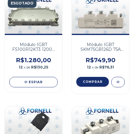
ESGOTADO
Módulo IGBT
Módulo IGBT
FS100R12KT3 1200V
SKM75GB126D 75A
140A
1200V
R$1.280,00
R$749,90
12
x de
R$130,25
12
x de
R$76,31
ESPIAR