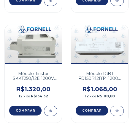
Módulo Tiristor
Módulo IGBT
SKKT250/12E 1200V
FD150R12RT4 1200V
250A
150A
R$1.320,00
R$1.068,00
12
x de
R$134,32
12
x de
R$108,68