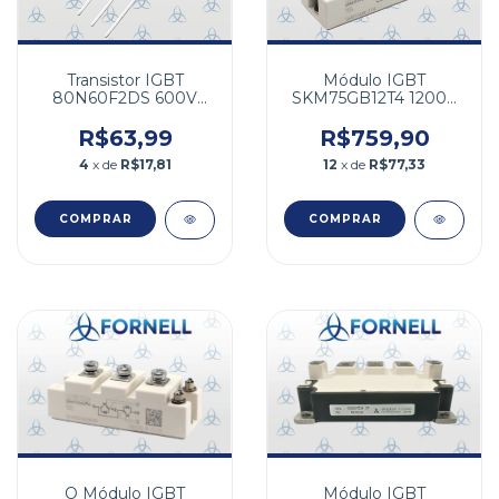
Transistor IGBT
Módulo IGBT
80N60F2DS 600V
SKM75GB12T4 1200V
30A
75A
R$63,99
R$759,90
4
x de
R$17,81
12
x de
R$77,33
O Módulo IGBT
Módulo IGBT