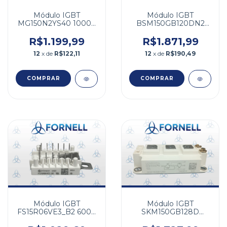
Módulo IGBT
Módulo IGBT
MG150N2YS40 1000V
BSM150GB120DN2
150A
1200V 210A
R$1.199,99
R$1.871,99
12
x de
R$122,11
12
x de
R$190,49
Módulo IGBT
Módulo IGBT
FS15R06VE3_B2 600V
SKM150GB128D
15A
1200V 150A