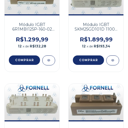
Módulo IGBT
Módulo IGBT
6R1MBI125P-160-02
SKM25GD101D 1100V
1600V 100A
25A
R$1.299,99
R$1.899,99
12
x de
R$132,28
12
x de
R$193,34