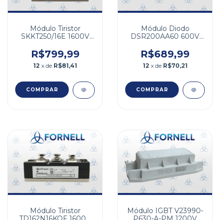
Módulo Tiristor
Módulo Diodo
SKKT250/16E 1600V
DSR200AA60 600V
250A
200A
R$799,99
R$689,99
12
x de
R$81,41
12
x de
R$70,21
Módulo Tiristor
Módulo IGBT V23990-
TD162N16KOF 1600V
P630-A-PM 1200V