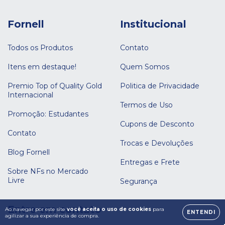
Fornell
Institucional
Todos os Produtos
Contato
Itens em destaque!
Quem Somos
Premio Top of Quality Gold
Politica de Privacidade
Internacional
Termos de Uso
Promoção: Estudantes
Cupons de Desconto
Contato
Trocas e Devoluções
Blog Fornell
Entregas e Frete
Sobre NFs no Mercado
Livre
Segurança
Entre em contato
Ao navegar por este site
você aceita o uso de cookies
para
ENTENDI
agilizar a sua experiência de compra.