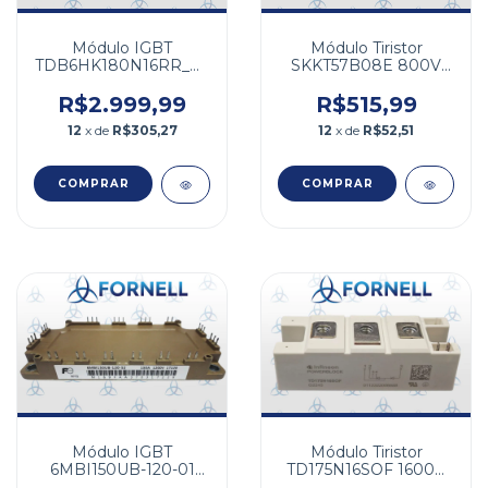
Módulo IGBT
Módulo Tiristor
TDB6HK180N16RR_B4
SKKT57B08E 800V
1600V 180A
57A
R$2.999,99
R$515,99
12
x de
R$305,27
12
x de
R$52,51
Módulo IGBT
Módulo Tiristor
6MBI150UB-120-01
TD175N16SOF 1600V
1200V 150A
175A