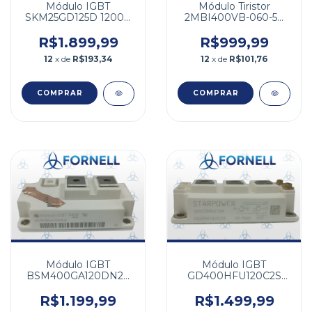
Módulo IGBT
Módulo Tiristor
SKM25GD125D 1200V
2MBI400VB-060-50
25A
600V 500A
R$1.899,99
R$999,99
12
x de
R$193,34
12
x de
R$101,76
Módulo IGBT
Módulo IGBT
BSM400GA120DN2C
GD400HFU120C2S
1200V 400A
1200V 660A
R$1.199,99
R$1.499,99