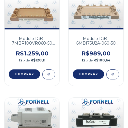
Módulo IGBT
Módulo IGBT
7MBR100VR060-50
6MBI75U2A-060-50
100A 600V
600V 75A
R$1.259,00
R$989,00
12
x de
R$128,11
12
x de
R$100,64