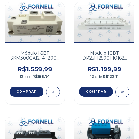
Módulo IGBT
Módulo IGBT
SKM300GA12T4 1200V
DP25F12500T101623
300A
1200V 25A
R$1.559,99
R$1.199,99
12
x de
R$158,74
12
x de
R$122,11