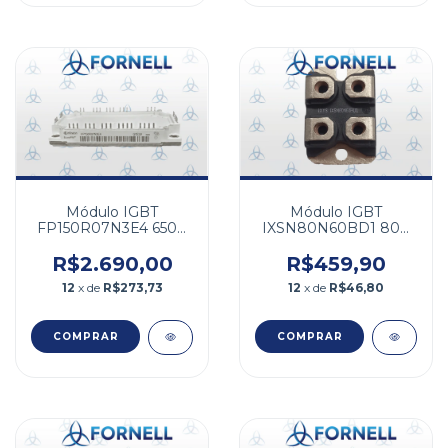
Módulo IGBT
Módulo IGBT
FP150R07N3E4 650V
IXSN80N60BD1 80A
150A
600V
R$2.690,00
R$459,90
12
x de
R$273,73
12
x de
R$46,80