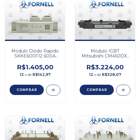
Modulo Diodo Rapido
Modulo IGBT
SKKE600F12 600A
Mitsubishi CM450DX-
1200V
24T 450A 1200V
R$1.405,00
R$3.224,00
12
x de
R$142,97
12
x de
R$328,07