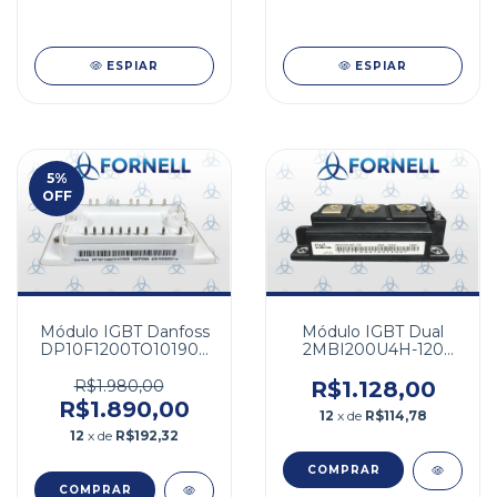
1700V 400A Dual
200A Dual 62mm
ESPIAR
ESPIAR
5
%
OFF
Módulo IGBT Danfoss
Módulo IGBT Dual
DP10F1200TO101909
2MBI200U4H-120
10A 1200V
200A 1200V
R$1.980,00
R$1.128,00
R$1.890,00
12
x de
R$114,78
12
x de
R$192,32