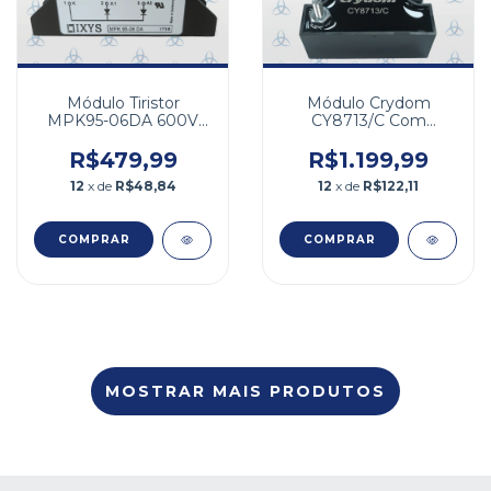
Módulo Tiristor
Módulo Crydom
MPK95-06DA 600V
CY8713/C Com
95A
Capacitor 1KV
R$479,99
R$1.199,99
12
x de
R$48,84
12
x de
R$122,11
MOSTRAR MAIS PRODUTOS