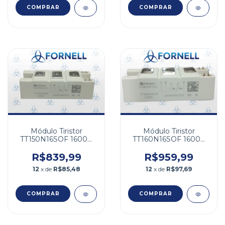
Módulo Tiristor
Módulo Tiristor
TT150N16SOF 1600V
TT160N16SOF 1600V
150A
160A
R$839,99
R$959,99
12
x de
R$85,48
12
x de
R$97,69