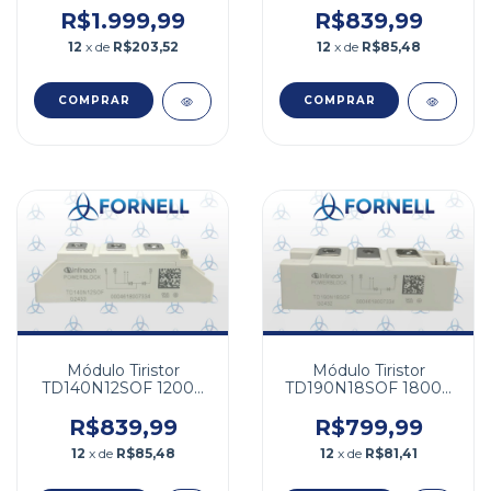
R$1.999,99
R$839,99
12
x de
R$203,52
12
x de
R$85,48
Módulo Tiristor
Módulo Tiristor
TD140N12SOF 1200V
TD190N18SOF 1800V
140A
190A
R$839,99
R$799,99
12
x de
R$85,48
12
x de
R$81,41