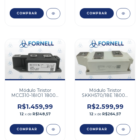
Módulo Tiristor
Módulo Tiristor
MCC310-18IO1 1800V
SKKH570/18E 1800V
320A
570A
R$1.459,99
R$2.599,99
12
x de
R$148,57
12
x de
R$264,57