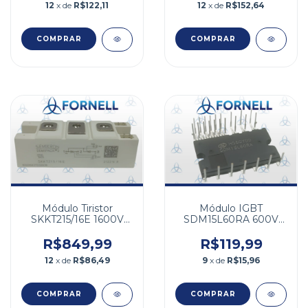
12
x de
R$122,11
12
x de
R$152,64
Módulo Tiristor
Módulo IGBT
SKKT215/16E 1600V
SDM15L60RA 600V
215A
15A
R$849,99
R$119,99
12
x de
R$86,49
9
x de
R$15,96