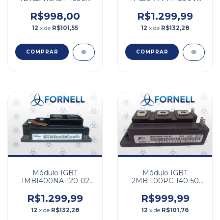
162A
20A
R$998,00
R$1.299,99
12
x de
R$101,55
12
x de
R$132,28
Módulo IGBT
Módulo IGBT
1MBI400NA-120-02
2MBI100PC-140-50
1200V 400A
1400V 100A
R$1.299,99
R$999,99
12
x de
R$132,28
12
x de
R$101,76