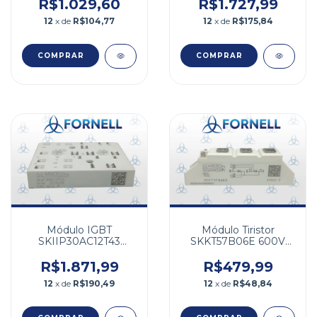
R$1.029,60
R$1.727,99
12
x de
R$104,77
12
x de
R$175,84
Módulo IGBT
Módulo Tiristor
SKIIP30AC12T43
SKKT57B06E 600V
1200V 30A
57A
R$1.871,99
R$479,99
12
x de
R$190,49
12
x de
R$48,84