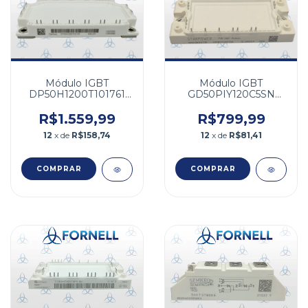
Módulo IGBT
Módulo IGBT
DP50H1200T101761
GD50PIY120C5SN
1200V 50A Danfoss
1200V 50A
R$1.559,99
R$799,99
12
x de
R$158,74
12
x de
R$81,41