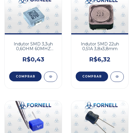
Indutor SMD 3,3uh
Indutor SMD 22uh
0,6OHM 60MHZ
0,51A 3,8x3,8mm
50MA
R$0,43
R$6,32