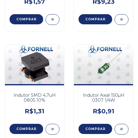
R$1,57
R$9,23
Indutor Axial 150µH
Indutor SMD 4,7uH
0307 1/4W
0805 10%
R$0,91
R$1,31