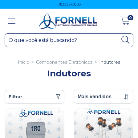
(11)3223-5858
0
Início
>
Componentes Eletrônicos
>
Indutores
Indutores
Filtrar