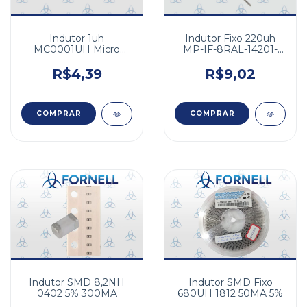
Indutor 1uh
Indutor Fixo 220uh
MC0001UH Micro
MP-IF-8RAL-14201-
Choque
KTAC-221K
R$4,39
R$9,02
Indutor SMD 8,2NH
Indutor SMD Fixo
0402 5% 300MA
680UH 1812 50MA 5%