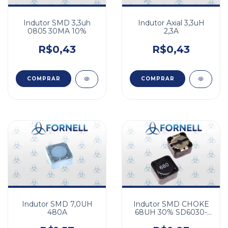
Indutor SMD 3,3uh
Indutor Axial 3,3uH
0805 30MA 10%
2,3A
R$0,43
R$0,43
Indutor SMD 7,0UH
Indutor SMD CHOKE
480A
68UH 30% SD6030-
680-R