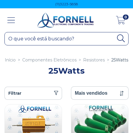
(11)3223-5858
0
Início
>
Componentes Eletrônicos
>
Resistores
>
25Watts
25Watts
Filtrar