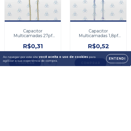
Capacitor
Capacitor
Multicamadas 27pf
Multicamadas 1,8pf
100v NPO 5% FD
50v NPO 10%
2,54mm
R$0,31
R$0,52
Ao navegar por este site
você aceita o uso de cookies
para
ENTENDI
agilizar a sua experiência de compra.
ESGOTADO