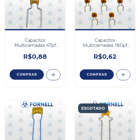
Capacitor
Capacitor
Multicamadas 47pf
Multicamadas 180pf
100v NPO 5% FA
50v X7R 10%
5,08mm
R$0,88
R$0,62
ESGOTADO