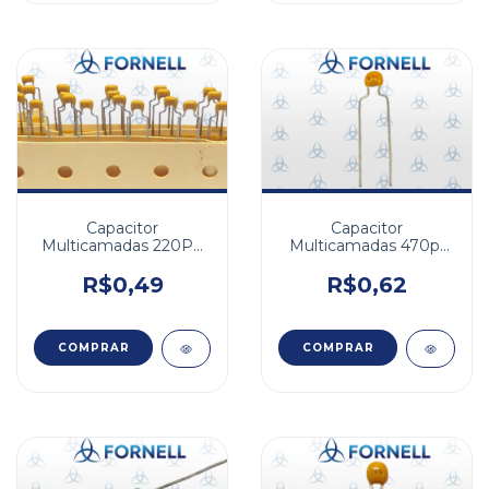
Capacitor
Capacitor
Multicamadas 220PF
Multicamadas 470pf
100V NPO 10% FA
50v X7R 10%
5,08mm
R$0,49
R$0,62