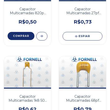
Capacitor
Capacitor
Multicamadas 820pf
Multicamadas 27pf
200v NPO 5%
200v X7R 10% FD
2,54mm
R$0,50
R$0,73
ESPIAR
Capacitor
Capacitor
Multicamadas 1k8 50v
Multicamadas 68pf
NPO 5%
100v NPO 5%
R$0,62
R$0,79