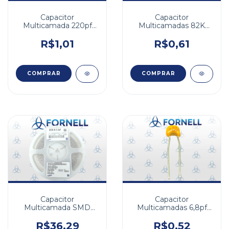
Capacitor
Capacitor
Multicamada 220pf
Multicamadas 82K
50V 5%
82nf 100V X7R 10%
FA 5,08mm
R$1,01
R$0,61
Capacitor
Capacitor
Multicamada SMD
Multicamadas 6,8pf
2,2uF 100V 1210 10%
50v NPO 5%
R$36,29
R$0,52