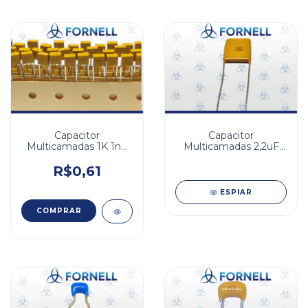
Capacitor
Capacitor
Multicamadas 1K 1nF
Multicamadas 2,2uF
200V X7R 10%
50V X7R 10% FA
5,08mm
R$0,61
ESPIAR