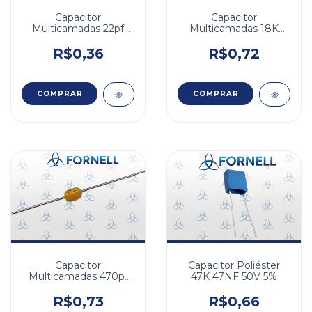
Capacitor
Capacitor
Multicamadas 22pf
Multicamadas 18K
100v NPO 10%
18nf 50v NPO 5% FA
5,08mm
R$0,36
R$0,72
Capacitor
Capacitor Poliéster
Multicamadas 470pf
47K 47NF 50V 5%
100v NPO 10%
R$0,73
R$0,66