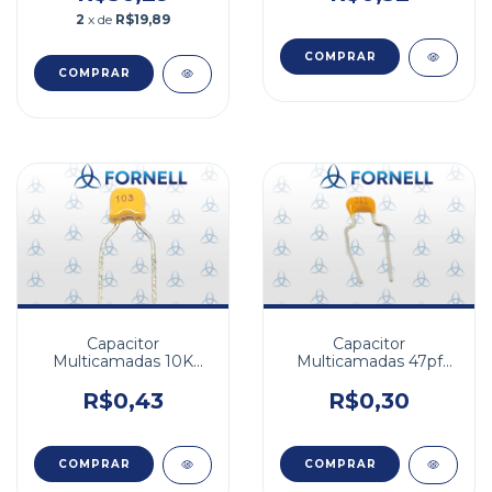
2
x de
R$19,89
COMPRAR
Capacitor
Capacitor
Multicamadas 10K
Multicamadas 47pf
10nf 50V X7R 10% FA
50v NPO 5%
5,08mm
R$0,43
R$0,30