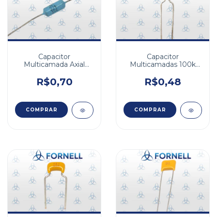
Capacitor
Capacitor
Multicamada Axial
Multicamadas 100k
220nf 220K 50v X7R
50v X7R 10%
10%
R$0,70
R$0,48