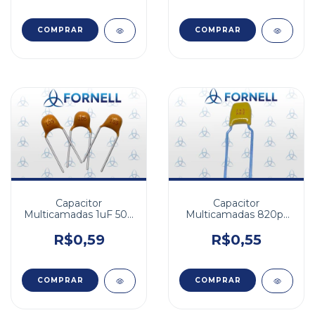
Capacitor
Capacitor
Multicamadas 1uF 50V
Multicamadas 820pf
X7R 10% 5,08mm
50v NPO 2% FD
2,54mm
R$0,59
R$0,55