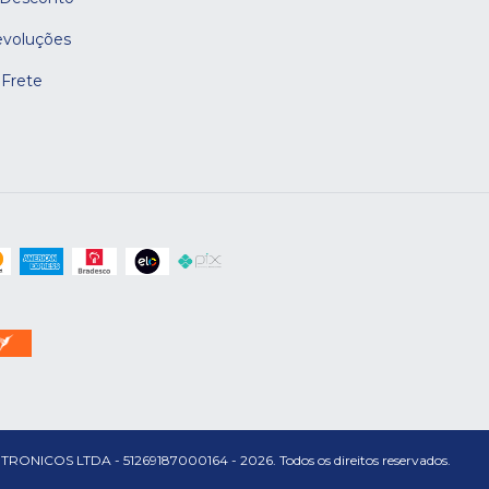
evoluções
 Frete
S LTDA - 51269187000164 - 2026. Todos os direitos reservados.