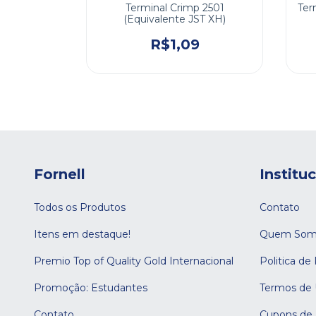
ão 5vias
Terminal Crimp 2501
Ter
15
(Equivalente JST XH)
9
R$1,09
Fornell
Institu
Todos os Produtos
Contato
Itens em destaque!
Quem Som
Premio Top of Quality Gold Internacional
Politica de
Promoção: Estudantes
Termos de
Contato
Cupons de