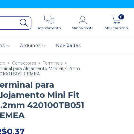
0
Atendimento
Minha conta
Meu carrinho
ios
Arduinos
Novidades
cio
>
Conectores
>
Terminais
>
rminal para Alojamento Mini Fit 4.2mm
0100TB051 FEMEA
erminal para
lojamento Mini Fit
.2mm 420100TB051
FEMEA
R$0,37