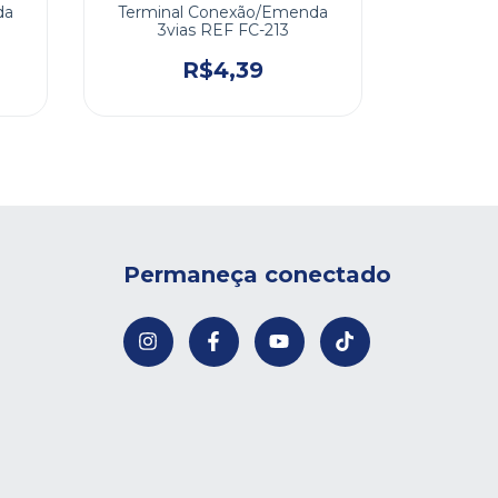
da
Terminal Conexão/Emenda
Termina
3vias REF FC-213
2Vi
R$4,39
Permaneça conectado