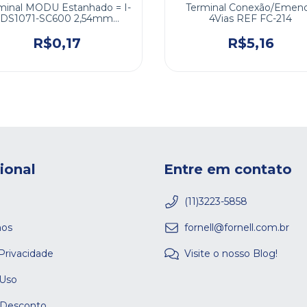
minal MODU Estanhado = I-
Terminal Conexão/Emen
DS1071-SC600 2,54mm
4Vias REF FC-214
28/22AWG
R$0,17
R$5,16
cional
Entre em contato
(11)3223-5858
os
fornell@fornell.com.br
 Privacidade
Visite o nosso Blog!
 Uso
 Desconto