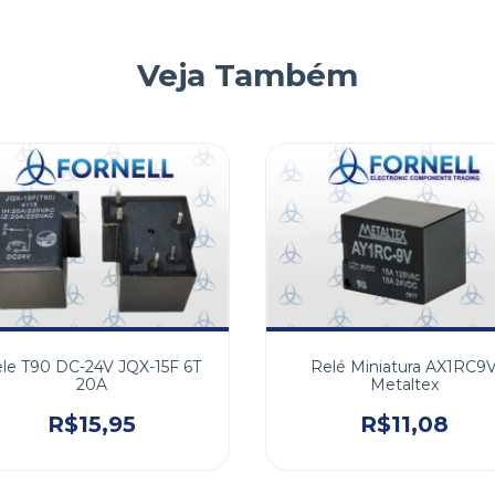
Veja Também
le T90 DC-24V JQX-15F 6T
Relé Miniatura AX1RC9
20A
Metaltex
R$15,95
R$11,08