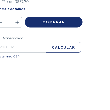
12
x de
R$67,70
r mais detalhes
ALTERAR CEP
regas para o CEP:
Meios de envio
CALCULAR
o sei meu CEP