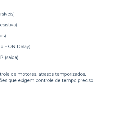
síveis)
sistiva)
os)
ão – ON Delay)
P (saída)
role de motores, atrasos temporizados,
ões que exigem controle de tempo preciso.