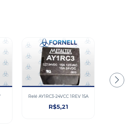
V
Relé AY1RC3-24VCC 1REV 15A
Relé T73 
R$5,21