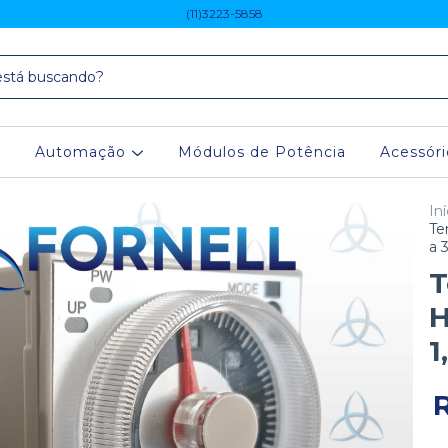
(11)3223-5858
Automação
Módulos de Potência
Acessór
Iní
Te
a 
T
H
1