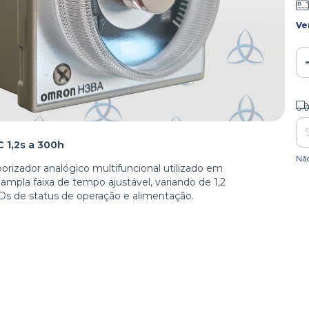
Ve
Ent
1,2s a 300h
Nã
zador analógico multifuncional utilizado em
 ampla faixa de tempo ajustável, variando de 1,2
Ds de status de operação e alimentação.