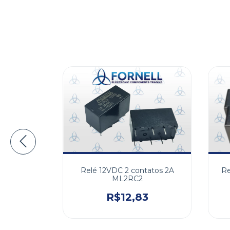
12V 20AMP
Relé 12VDC 2 contatos 2A
Re
ML2RC2
1
R$12,83