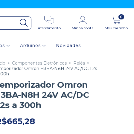
0
Atendimento
Minha conta
Meu carrinho
ios
Arduinos
Novidades
cio
>
Componentes Eletrônicos
>
Relés
>
mporizador Omron H3BA-N8H 24V AC/DC 1,2s
300h
emporizador Omron
3BA-N8H 24V AC/DC
,2s a 300h
R$665,28