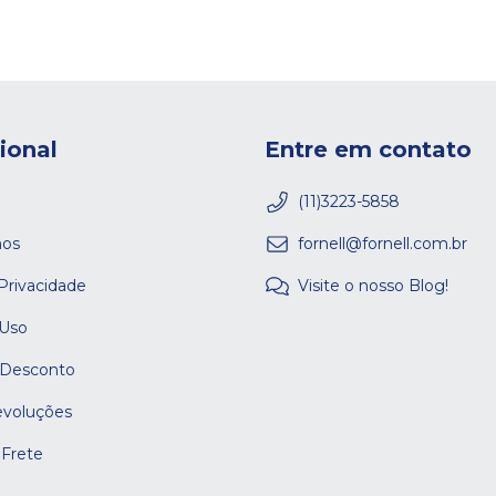
cional
Entre em contato
(11)3223-5858
os
fornell@fornell.com.br
 Privacidade
Visite o nosso Blog!
 Uso
 Desconto
evoluções
 Frete