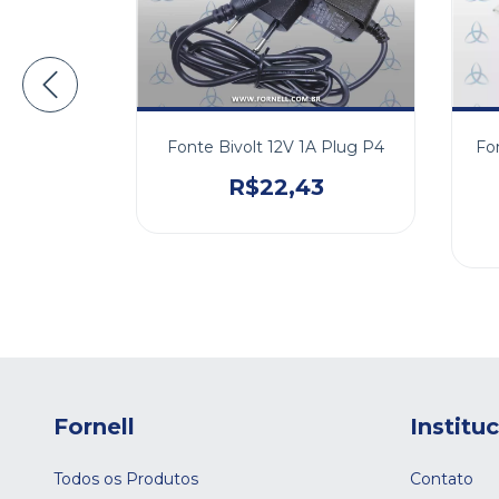
Fonte Bivolt 12V 1A Plug P4
r Wifi
Fo
utomação
le
R$22,43
07
34
Fornell
Institu
Todos os Produtos
Contato