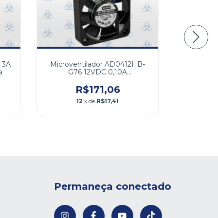
 3A
Microventilador AD0412HB-
Kit Ar
a
G76 12VDC 0,10A
Materia
40x40x10mm
R$171,06
R
12
x de
R$17,41
1
Permaneça conectado