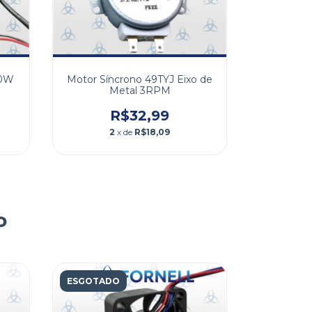
00W
Motor Síncrono 49TYJ Eixo de
Metal 3RPM
R$32,99
2
x de
R$18,09
o
ESGOTADO
ESGOTAD