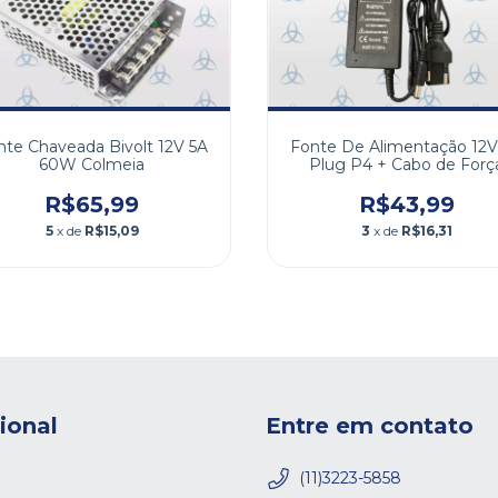
Fonte De Alimentação 12V
nte Chaveada Bivolt 12V 5A
Plug P4 + Cabo de Forç
60W Colmeia
R$43,99
R$65,99
3
x de
R$16,31
5
x de
R$15,09
cional
Entre em contato
(11)3223-5858