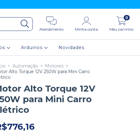
0
Atendimento
Minha conta
Meu carrinho
ios
Arduinos
Novidades
cio
>
Automação
>
Motores
>
tor Alto Torque 12V 250W para Mini Carro
étrico
otor Alto Torque 12V
50W para Mini Carro
létrico
R$776,16