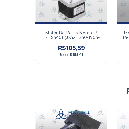
Mo
Motor De Passo Nema 17
Re
17HS4401 (JK42HS40-1704-
13A) 4.2KGF 1.7A)
R$105,59
8
x de
R$15,41