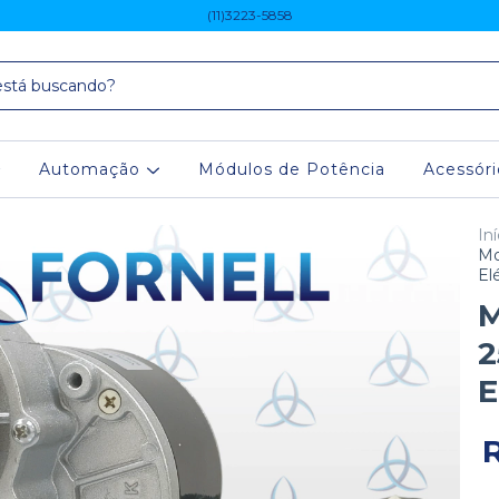
(11)3223-5858
Automação
Módulos de Potência
Acessór
Iní
Mo
El
M
2
E