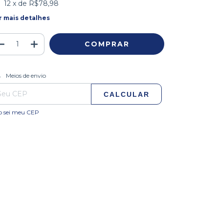
12
x de
R$78,98
r mais detalhes
ALTERAR CEP
regas para o CEP:
Meios de envio
CALCULAR
o sei meu CEP