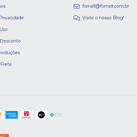
os
fornell@fornell.com.br
 Privacidade
Visite o nosso Blog!
 Uso
 Desconto
evoluções
 Frete