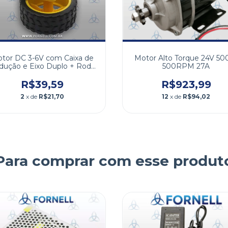
tor DC 3-6V com Caixa de
Motor Alto Torque 24V 5
dução e Eixo Duplo + Roda
500RPM 27A
68mm
R$39,59
R$923,99
2
x de
R$21,70
12
x de
R$94,02
Para comprar com esse produt