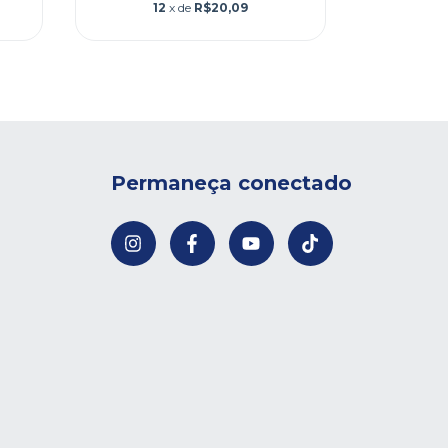
12
x de
R$20,09
Permaneça conectado