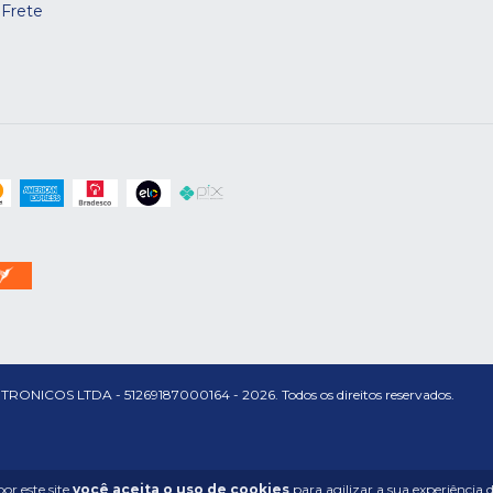
 Frete
S LTDA - 51269187000164 - 2026. Todos os direitos reservados.
or este site
você aceita o uso de cookies
para agilizar a sua experiência