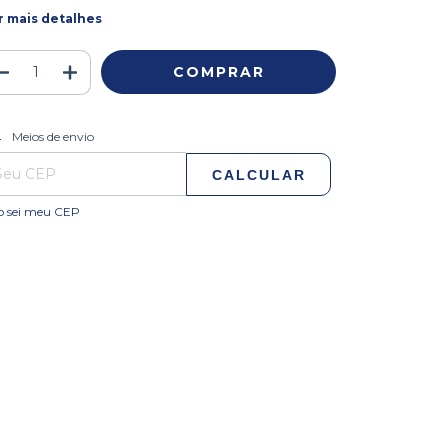
r mais detalhes
ALTERAR CEP
regas para o CEP:
Meios de envio
CALCULAR
o sei meu CEP