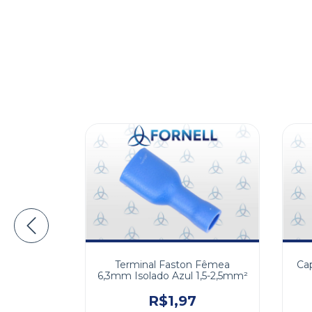
x2 Com
Terminal Faston Fêmea
Cap
Arduino
6,3mm Isolado Azul 1,5-2,5mm²
5
R$1,97