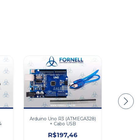
Cir
Arduino Uno R3 (ATMEGA328)
4
Z085
+ Cabo USB
R$197,46