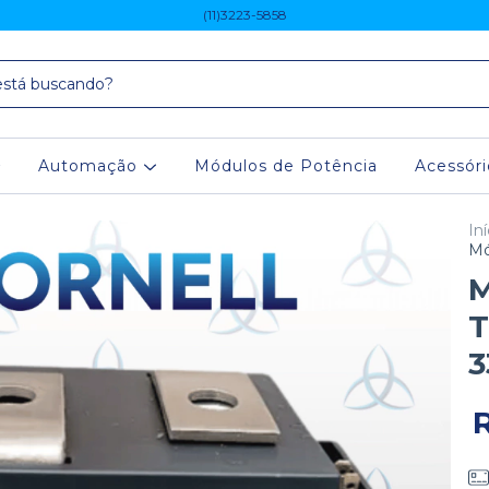
(11)3223-5858
Automação
Módulos de Potência
Acessór
Iní
Mó
M
T
3