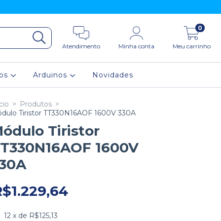
0
Atendimento
Minha conta
Meu carrinho
ios
Arduinos
Novidades
cio
>
Produtos
>
dulo Tiristor TT330N16AOF 1600V 330A
ódulo Tiristor
T330N16AOF 1600V
30A
R$1.229,64
12
x de
R$125,13