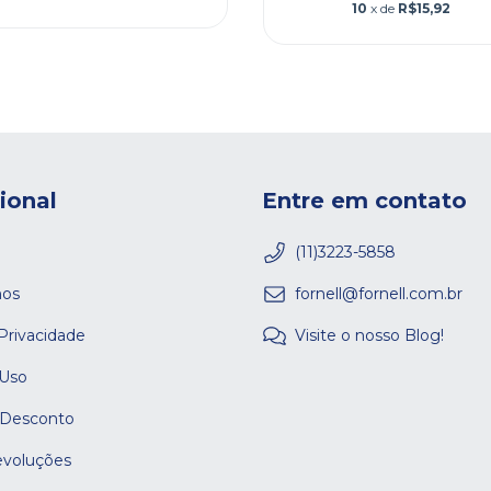
10
x de
R$15,92
cional
Entre em contato
(11)3223-5858
os
fornell@fornell.com.br
 Privacidade
Visite o nosso Blog!
 Uso
 Desconto
evoluções