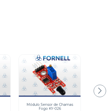
Módu
Módulo Sensor de Chamas
Fogo KY-026