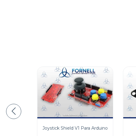
Joystick Shield V1 Para Arduino
 De 7
ígitos