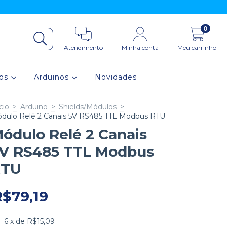
0
Atendimento
Minha conta
Meu carrinho
ios
Arduinos
Novidades
cio
>
Arduino
>
Shields/Módulos
>
dulo Relé 2 Canais 5V RS485 TTL Modbus RTU
ódulo Relé 2 Canais
V RS485 TTL Modbus
RTU
R$79,19
6
x de
R$15,09