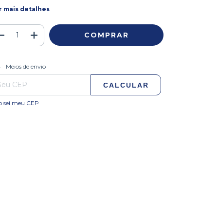
r mais detalhes
ALTERAR CEP
regas para o CEP:
Meios de envio
CALCULAR
o sei meu CEP