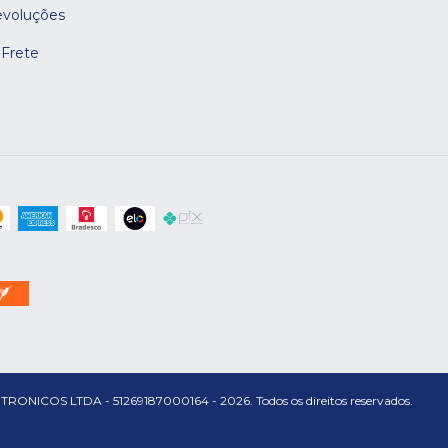
evoluções
 Frete
S LTDA - 51269187000164 - 2026. Todos os direitos reservados.