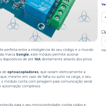
Ve
Ent
te perfeita entre a inteligência do seu código e o mundo
Nã
e da marca
Songle
, este módulo permite acionar
s dispositivos de até
10A
diretamente através dos pinos
ça de
optoacopladores
, que isolam eletricamente a
ca que, mesmo em caso de falha ou surto na carga, o seu
o, o módulo conta com pinagem para comunicação serial
 de automação complexos.
oteção para o seu microcontrolador contra ruídos e