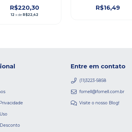
R$220,30
R$16,49
12
x de
R$22,42
cional
Entre em contato
(11)3223-5858
os
fornell@fornell.com.br
 Privacidade
Visite o nosso Blog!
 Uso
 Desconto