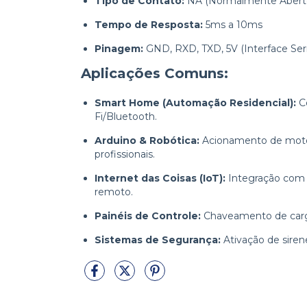
Tipo de Contato:
NA (Normalmente Abert
Tempo de Resposta:
5ms a 10ms
Pinagem:
GND, RXD, TXD, 5V (Interface Seria
Aplicações Comuns:
Smart Home (Automação Residencial):
Co
Fi/Bluetooth.
Arduino & Robótica:
Acionamento de motor
profissionais.
Internet das Coisas (IoT):
Integração com 
remoto.
Painéis de Controle:
Chaveamento de carga
Sistemas de Segurança:
Ativação de sirene