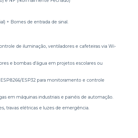
o) e NF (Normalmente Fechado)
l) + Bornes de entrada de sinal.
ntrole de iluminação, ventiladores e cafeteiras via Wi-
es e bombas d'água em projetos escolares ou
ESP8266/ESP32 para monitoramento e controle
s em máquinas industriais e painéis de automação.
s, travas elétricas e luzes de emergência.