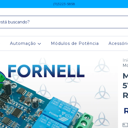
(11)3223-5858
Automação
Módulos de Potência
Acessór
Iní
Mó
M
5