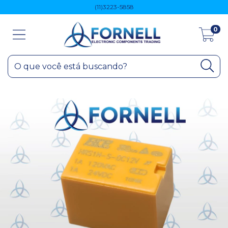
(11)3223-5858
0