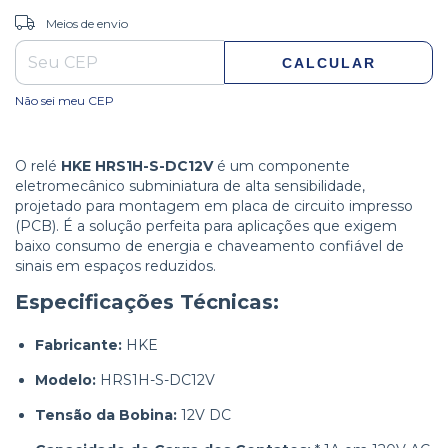
ALTERAR CEP
Entregas para o CEP:
Meios de envio
CALCULAR
Não sei meu CEP
O relé
HKE HRS1H-S-DC12V
é um componente
eletromecânico subminiatura de alta sensibilidade,
projetado para montagem em placa de circuito impresso
(PCB). É a solução perfeita para aplicações que exigem
baixo consumo de energia e chaveamento confiável de
sinais em espaços reduzidos.
Especificações Técnicas:
Fabricante:
HKE
Modelo:
HRS1H-S-DC12V
Tensão da Bobina:
12V DC