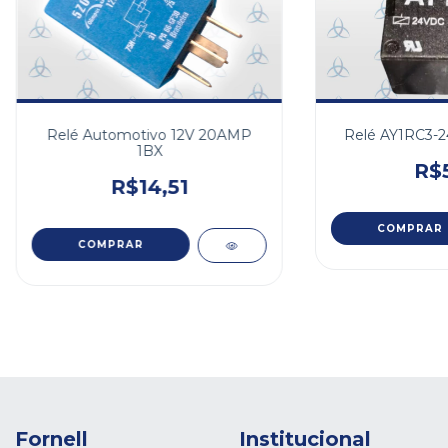
Relé Automotivo 12V 20AMP
Relé AY1RC3-2
1BX
R$5
R$14,51
Fornell
Institucional