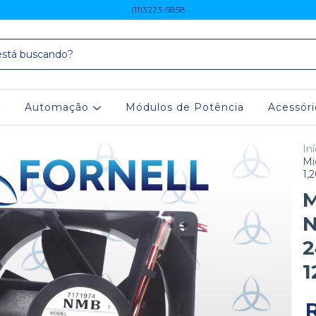
(11)3223-5858
Automação
Módulos de Potência
Acessór
Iní
Mi
1,
M
N
2
1