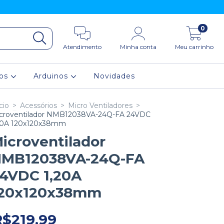
0
Atendimento
Minha conta
Meu carrinho
ios
Arduinos
Novidades
cio
>
Acessórios
>
Micro Ventiladores
>
croventilador NMB12038VA-24Q-FA 24VDC
20A 120x120x38mm
icroventilador
MB12038VA-24Q-FA
4VDC 1,20A
20x120x38mm
R$219,99