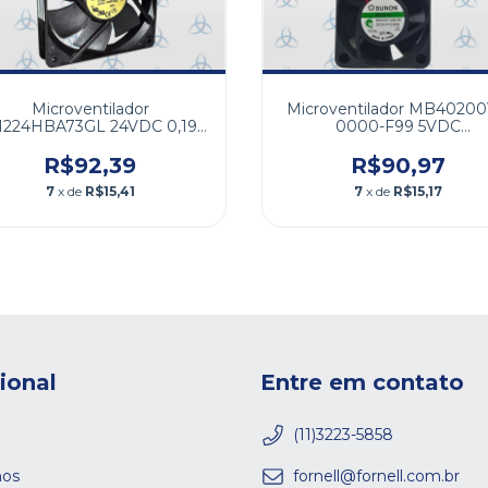
Microventilador
Microventilador MB40200
1224HBA73GL 24VDC 0,19A
0000-F99 5VDC
120x120x25mm
40x40x20mm
R$92,39
R$90,97
7
x de
R$15,41
7
x de
R$15,17
cional
Entre em contato
(11)3223-5858
os
fornell@fornell.com.br