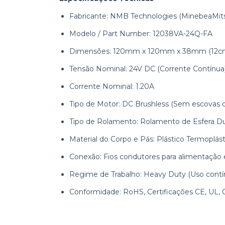
Fabricante: NMB Technologies (MinebeaMit
Modelo / Part Number: 12038VA-24Q-FA
Dimensões: 120mm x 120mm x 38mm (12cm
Tensão Nominal: 24V DC (Corrente Contínua
Corrente Nominal: 1.20A
Tipo de Motor: DC Brushless (Sem escovas de
Tipo de Rolamento: Rolamento de Esfera Dup
Material do Corpo e Pás: Plástico Termoplá
Conexão: Fios condutores para alimentação 
Regime de Trabalho: Heavy Duty (Uso contín
Conformidade: RoHS, Certificações CE, UL,
cooler 120x120x38, ventoinha 120mm 24v, micr
ventilador de painel 24v, cooler inversor weg, c