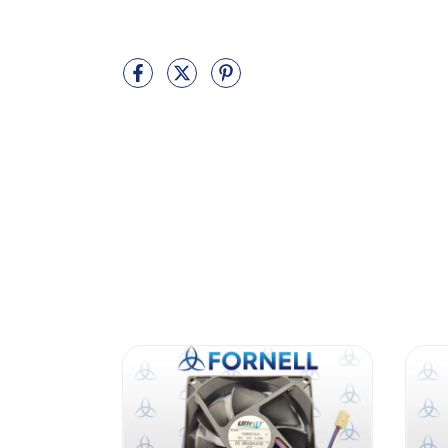
para inversor de frequencia, microventilador in
de painel eletrico, exaustor para quadro de com