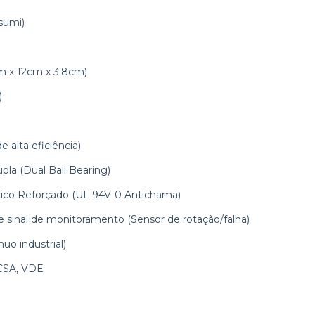
sumi)
 x 12cm x 3.8cm)
)
 alta eficiência)
la (Dual Ball Bearing)
stico Reforçado (UL 94V-0 Antichama)
e sinal de monitoramento (Sensor de rotação/falha)
uo industrial)
 CSA, VDE
oventilador nmb, 12038va-24q-fa, cooler nmb 24v,
ooler inversor abb, ventoinha cfw11, cooler acs550, pecas