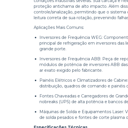
condições industriais severas. Sua carcaça e h
proteção antichama de alto impacto. Além diss
controle/sinalização, permitindo que o sistem
leitura correta de sua rotação, prevenindo fal
Aplicações Mais Comuns:
Inversores de Frequência WEG: Componente 
principal de refrigeração em inversores 
grande porte.
Inversores de Frequência ABB: Peça de re
módulos de potência de inversores ABB das
ar exato exigido pelo fabricante.
Painéis Elétricos e Climatizadores de Cabin
distribuição, quadros de comando e painéis 
Fontes Chaveadas e Carregadores de Grande P
nobreaks (UPS) de alta potência e bancos de
Máquinas de Solda e Equipamentos Laser: Ven
de solda pesados e fontes de corte plasma o
Especificações Técnicas