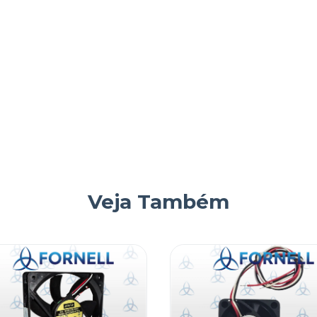
dustrial, fan 120mm 24v 1.20a, nmb minebea, refrigeração
ando, fornell eletronica, componentes industriais.
Veja Também