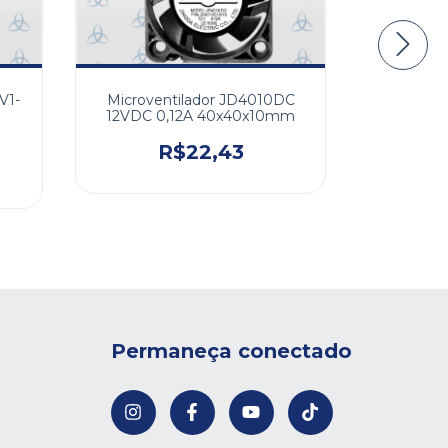
V1-
Microventilador JD4010DC
Mi
12VDC 0,12A 40x40x10mm
XD12038
0,24/0,
R$22,43
Permaneça conectado