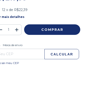
12
x de
R$22,39
r mais detalhes
ALTERAR CEP
regas para o CEP:
Meios de envio
CALCULAR
o sei meu CEP