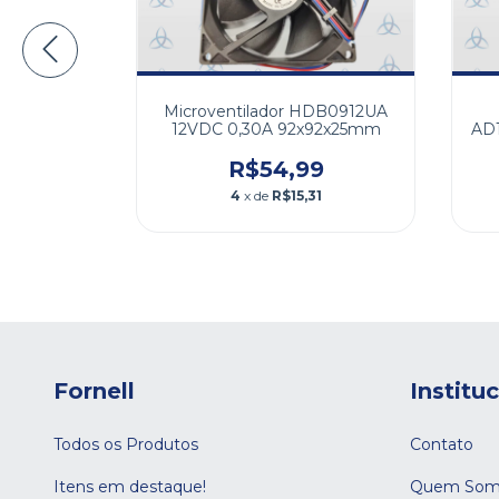
802512SH
Microventilador HDB0912UA
80x25mm
12VDC 0,30A 92x92x25mm
AD
9
R$54,99
1
4
x de
R$15,31
Fornell
Institu
Todos os Produtos
Contato
Itens em destaque!
Quem Som