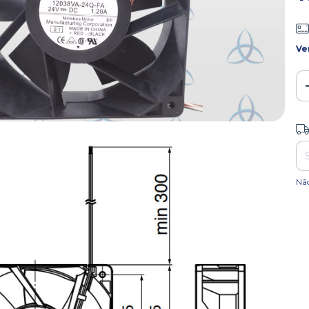
Ve
Ent
Nã