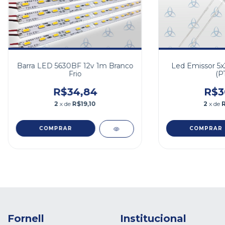
Barra LED 5630BF 12v 1m Branco
Led Emissor 5
Frio
(P
R$34,84
R$3
2
x de
R$19,10
2
x de
Fornell
Institucional