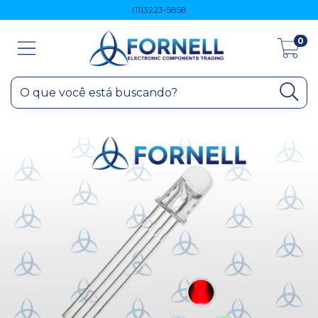
(11)3223-5858
0