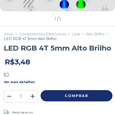
1
/
1
Início
>
Componentes Eletrônicos
>
Leds
>
Alto Brilho
>
LED RGB 4T 5mm Alto Brilho
LED RGB 4T 5mm Alto Brilho
R$3,48
Ver mais detalhes
ALTERAR CEP
Entregas para o CEP:
Meios de envio