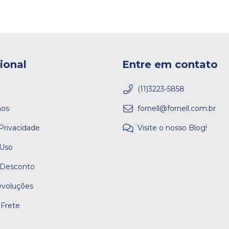
cional
Entre em contato
(11)3223-5858
os
fornell@fornell.com.br
 Privacidade
Visite o nosso Blog!
 Uso
 Desconto
evoluções
 Frete