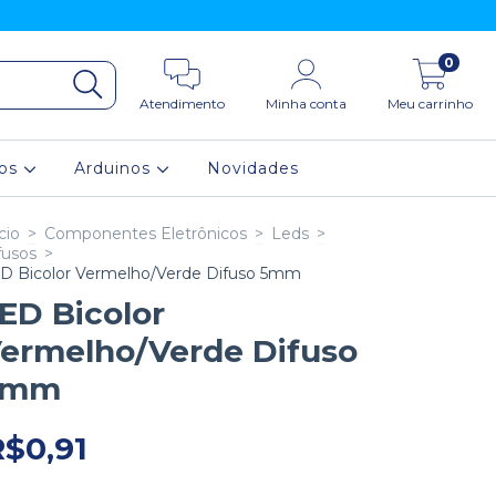
0
Atendimento
Minha conta
Meu carrinho
ios
Arduinos
Novidades
cio
>
Componentes Eletrônicos
>
Leds
>
fusos
>
D Bicolor Vermelho/Verde Difuso 5mm
ED Bicolor
ermelho/Verde Difuso
5mm
R$0,91