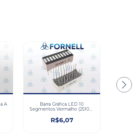
ESGOTAD
a A
LED Ve
Barra Gráfica LED 10
Segmentos Vermalho (2510R-
1)
R$6,07