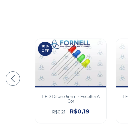
10
%
OFF
uadrado
LED Difuso 5mm - Escolha A
LE
Cor
6
R$0,19
R$0,21