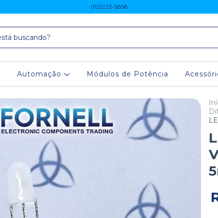
(11)3223-5858
Automação
Módulos de Potência
Acessór
Iní
Di
LE
L
V