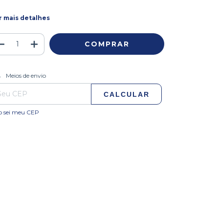
r mais detalhes
ALTERAR CEP
regas para o CEP:
Meios de envio
CALCULAR
o sei meu CEP