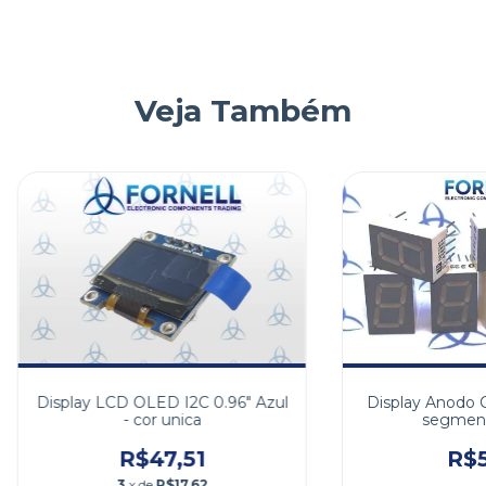
Veja Também
Display Anodo
Display LCD OLED I2C 0.96" Azul
segment
- cor unica
R$5
R$47,51
3
x de
R$17,62