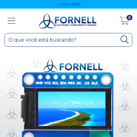
(11)3223-5858
0