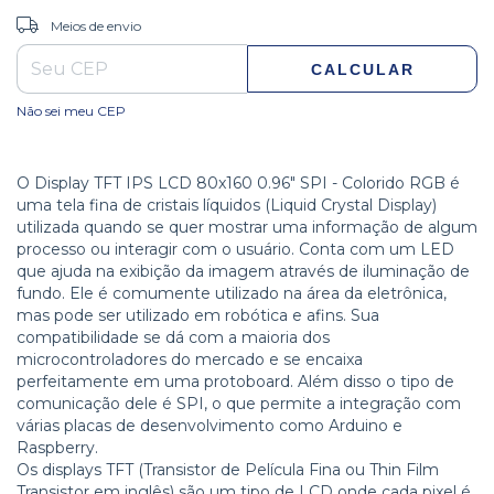
ALTERAR CEP
Entregas para o CEP:
Meios de envio
CALCULAR
Não sei meu CEP
O Display TFT IPS LCD 80x160 0.96" SPI - Colorido RGB é
uma tela fina de cristais líquidos (Liquid Crystal Display)
utilizada quando se quer mostrar uma informação de algum
processo ou interagir com o usuário. Conta com um LED
que ajuda na exibição da imagem através de iluminação de
fundo. Ele é comumente utilizado na área da eletrônica,
mas pode ser utilizado em robótica e afins. Sua
compatibilidade se dá com a maioria dos
microcontroladores do mercado e se encaixa
perfeitamente em uma protoboard. Além disso o tipo de
comunicação dele é SPI, o que permite a integração com
várias placas de desenvolvimento como Arduino e
Raspberry.
Os displays TFT (Transistor de Película Fina ou Thin Film
Transistor em inglês) são um tipo de LCD onde cada pixel é