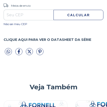
ALTERAR CEP
Entregas para o CEP:
Meios de envio
CALCULAR
Não sei meu CEP
CLIQUE AQUI PARA VER O DATASHEET DA SÉRIE
Veja Também