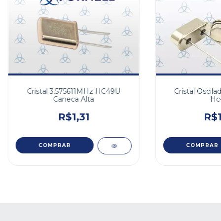
Cristal 3.575611MHz HC49U
Cristal Oscil
Caneca Alta
Hc
R$1,31
R$1