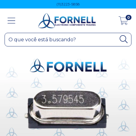
(11)3223-5858
0