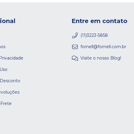
cional
Entre em contato
(11)3223-5858
os
fornell@fornell.com.br
 Privacidade
Visite o nosso Blog!
 Uso
 Desconto
evoluções
 Frete