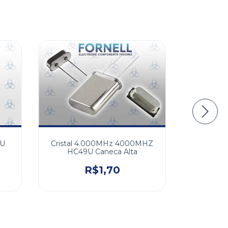
Cristal 4.000MHz 4000MHZ
9U
Cristal 
HC49U Caneca Alta
R$1,70