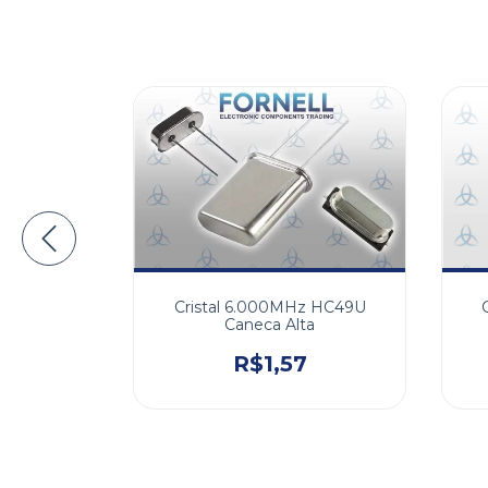
Cristal 6.000MHz HC49U
Hz HC49S
Caneca Alta
xa
R$1,57