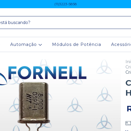
(11)3223-5858
Automação
Módulos de Potência
Acessór
Iní
Cr
Cr
C
H