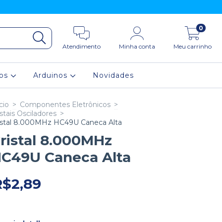
0
Atendimento
Minha conta
Meu carrinho
ios
Arduinos
Novidades
cio
>
Componentes Eletrônicos
>
istais Osciladores
>
istal 8.000MHz HC49U Caneca Alta
ristal 8.000MHz
C49U Caneca Alta
R$2,89