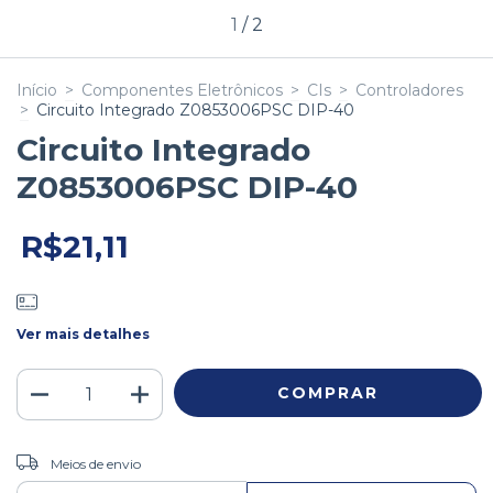
1
/
2
Início
>
Componentes Eletrônicos
>
CIs
>
Controladores
>
Circuito Integrado Z0853006PSC DIP-40
Circuito Integrado
Z0853006PSC DIP-40
R$21,11
Ver mais detalhes
ALTERAR CEP
Entregas para o CEP:
Meios de envio