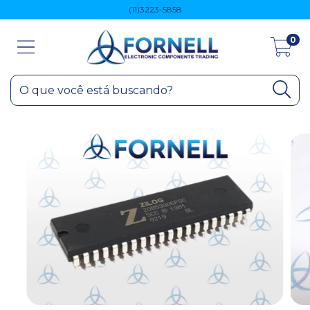
(11)3223-5858
0