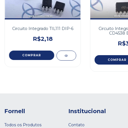
Circuito Integrado TIL111 DIP-6
Circuito Inte
CD4538 B
R$2,18
R$3
Fornell
Institucional
Todos os Produtos
Contato