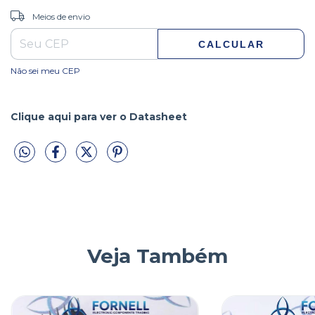
ALTERAR CEP
Entregas para o CEP:
Meios de envio
CALCULAR
Não sei meu CEP
Clique aqui para ver o Datasheet
Veja Também