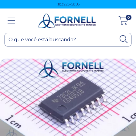
(11)3223-5858
0