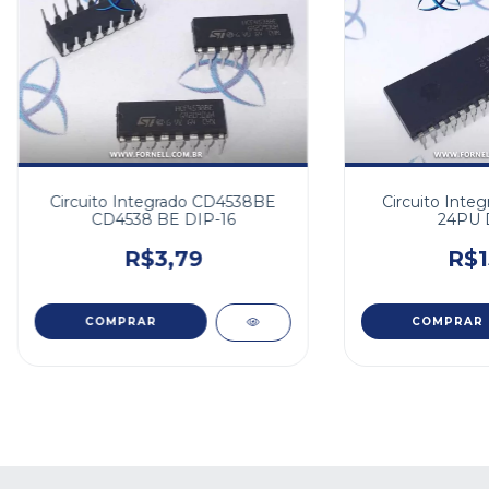
Circuito Integrado CD4538BE
Circuito Inte
CD4538 BE DIP-16
24PU 
R$3,79
R$1