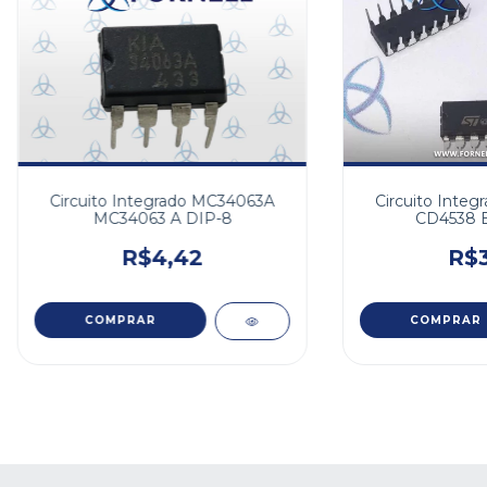
Circuito Inte
Circuito Integrado MC34063A
CD4538 B
MC34063 A DIP-8
R$3
R$4,42