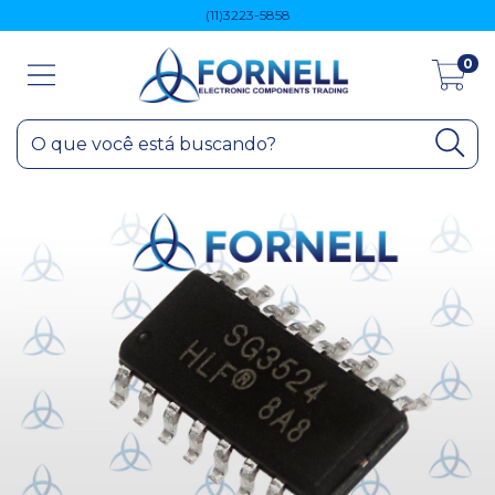
(11)3223-5858
0