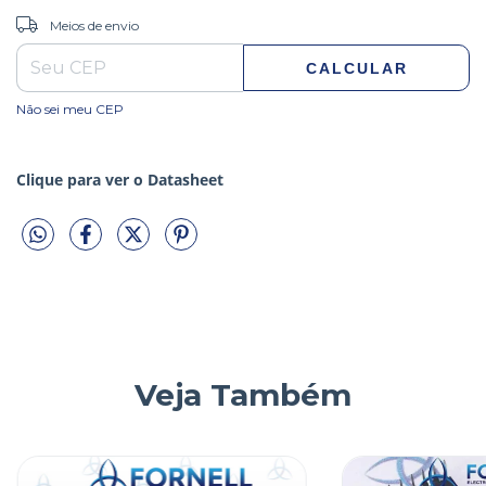
ALTERAR CEP
Entregas para o CEP:
Meios de envio
CALCULAR
Não sei meu CEP
Clique para ver o Datasheet
Veja Também