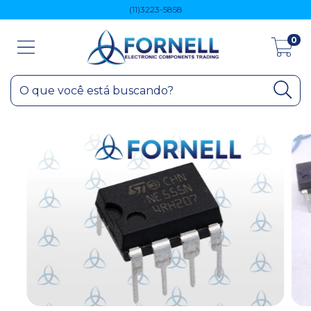
(11)3223-5858
0