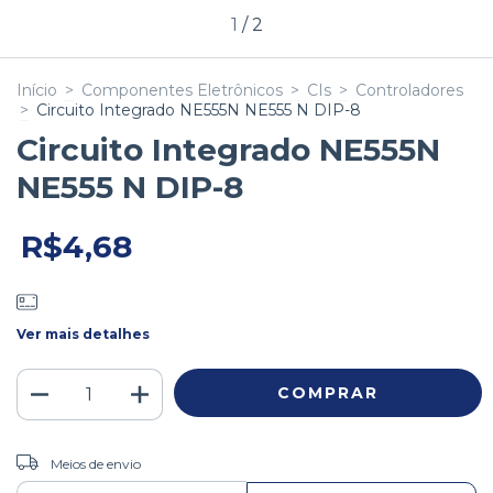
1
/
2
Início
>
Componentes Eletrônicos
>
CIs
>
Controladores
>
Circuito Integrado NE555N NE555 N DIP-8
Circuito Integrado NE555N
NE555 N DIP-8
R$4,68
Ver mais detalhes
ALTERAR CEP
Entregas para o CEP:
Meios de envio