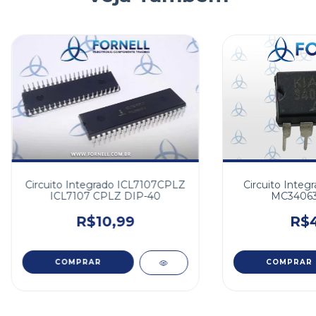
Circuito Integrado ICL7107CPLZ
Circuito Inte
ICL7107 CPLZ DIP-40
MC34063
R$10,99
R$4