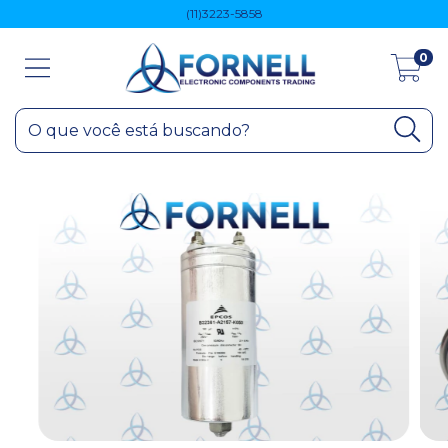
(11)3223-5858
0