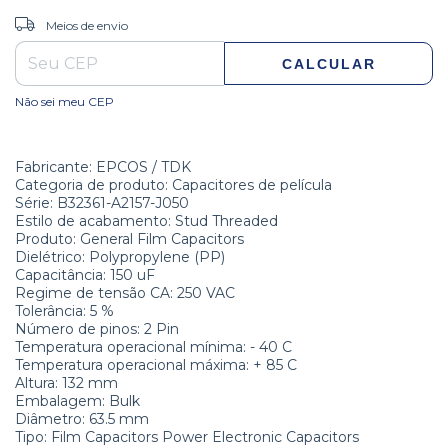
ALTERAR CEP
Entregas para o CEP:
Meios de envio
CALCULAR
Não sei meu CEP
Fabricante:
EPCOS / TDK
Categoria de produto:
Capacitores de película
Série:
B32361-A2157-J050
Estilo de acabamento:
Stud Threaded
Produto:
General Film Capacitors
Dielétrico:
Polypropylene (PP)
Capacitância:
150 uF
Regime de tensão CA:
250 VAC
Tolerância:
 5
%
Número de pinos:
2 Pin
Temperatura operacional mínima:
- 40 C
Temperatura operacional máxima:
+ 85 C
Altura:
132 mm
Embalagem:
Bulk
Diâmetro:
63.5 mm
Tipo:
Film Capacitors Power Electronic Capacitors