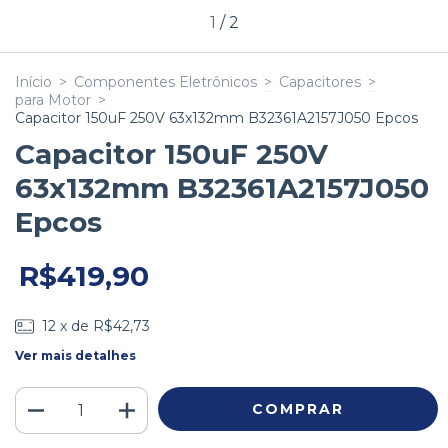
1
/
2
Início
>
Componentes Eletrônicos
>
Capacitores
>
para Motor
>
Capacitor 150uF 250V 63x132mm B32361A2157J050 Epcos
Capacitor 150uF 250V
63x132mm B32361A2157J050
Epcos
R$419,90
12
x de
R$42,73
Ver mais detalhes