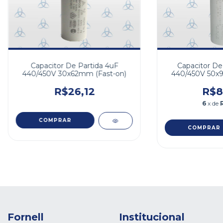
Capacitor De Partida 4uF
Capacitor De
440/450V 30x62mm (Fast-on)
440/450V 50x9
R$26,12
R$8
6
x de
Fornell
Institucional