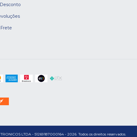
 Desconto
evoluções
 Frete
S LTDA - 51269187000164 - 2026. Todos os direitos reservados.