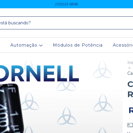
(11)3223-5858
Automação
Módulos de Potência
Acessór
Iní
>
Ca
C
R