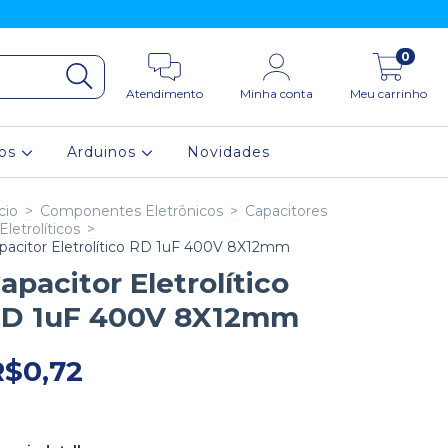
0
Atendimento
Minha conta
Meu carrinho
ios
Arduinos
Novidades
cio
>
Componentes Eletrônicos
>
Capacitores
Eletrolíticos
>
pacitor Eletrolítico RD 1uF 400V 8X12mm
apacitor Eletrolítico
D 1uF 400V 8X12mm
R$0,72