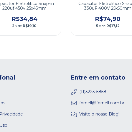
pacitor Eletrolítico Snap-in
Capacitor Eletrolítico Snap
220uf 450v 25x45mm
330uF 400V 25x50mm
R$34,84
R$74,90
2
x de
R$19,10
5
x de
R$17,12
cional
Entre em contato
(11)3223-5858
os
fornell@fornell.com.br
 Privacidade
Visite o nosso Blog!
 Uso