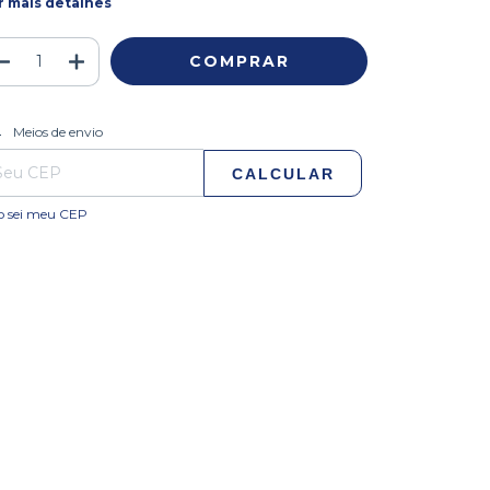
r mais detalhes
ALTERAR CEP
regas para o CEP:
Meios de envio
CALCULAR
o sei meu CEP