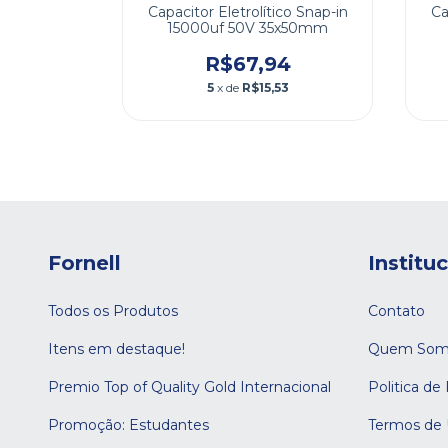
co Snap-in
Capacitor Eletrolítico Snap-in
Ca
5x40mm
15000uf 50V 35x50mm
9
R$67,94
5
x de
R$15,53
Fornell
Institu
Todos os Produtos
Contato
Itens em destaque!
Quem Som
Premio Top of Quality Gold Internacional
Politica de
Promoção: Estudantes
Termos de