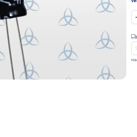
Ve
Ent
Nã