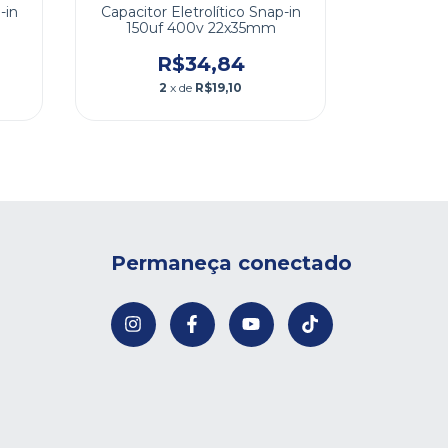
-in
Capacitor Eletrolítico Snap-in
Capacitor
150uf 400v 22x35mm
1000u
R$34,84
2
x de
R$19,10
Permaneça conectado