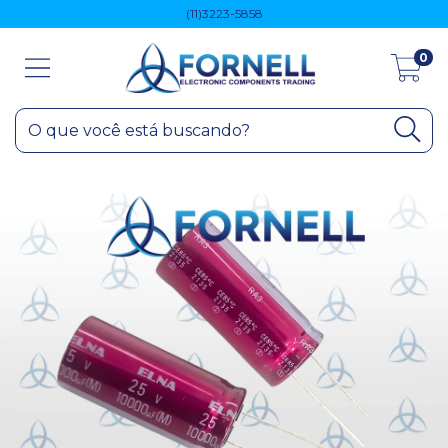
(11)3223-5858
0