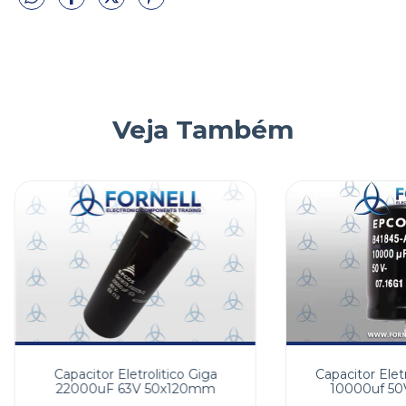
Veja Também
Capacitor Eletrolitico Giga
Capacitor Eletr
22000uF 63V 50x120mm
10000uf 5