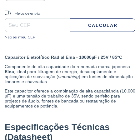
ALTERAR CEP
Entregas para o CEP:
Meios de envio
CALCULAR
Não sei meu CEP
Capacitor Eletrolítico Radial Elna - 10000µF / 25V / 85°C
Componente de alta capacidade da renomada marca japonesa
Elna
, ideal para filtragem de energia, desacoplamento e
aplicações de suavização (
smoothing
) em fontes de alimentação
lineares e chaveadas.
Este capacitor oferece a combinação de alta capacitância (10.000
µF) e uma tensão de trabalho de 35V, sendo perfeito para
projetos de áudio, fontes de bancada ou restauração de
equipamentos de potência.
Especificações Técnicas
(Datasheet)